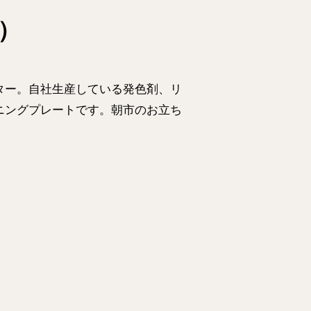
5）
ター。自社生産している
発色剤、リ
ニングプレートです。朝市のお立ち