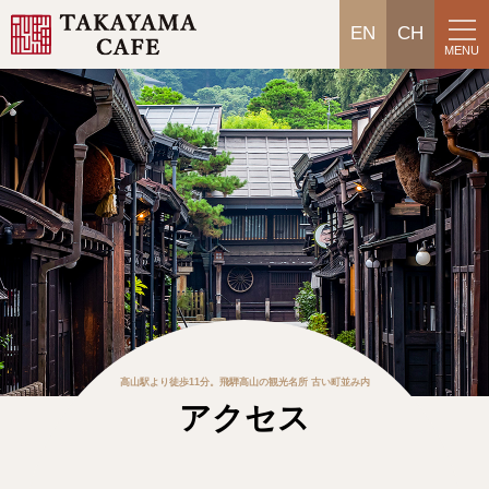
EN
CH
MENU
高山駅より徒歩11分。飛騨高山の観光名所 古い町並み内
アクセス